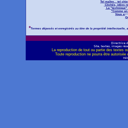
Tel maître... tel ch
Clichés, idées r
La "technique" d
"Comme un c
Vous avez
Qu
*
Termes déposés et enregistrés au titre de la propriété intellectuelle, 
Directrice 
Site, textes, images rése
La reproduction de tout ou partie des textes ou
Toute reproduction ne pourra être autorisée
Hé