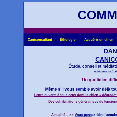
COMM
Caniconsultant
Éthologie
Acquérir un chien
DAN
CANIC
Étude, conseil et média
Adhérente au Cod
Un quotidien diffi
Même s'il vous semble avoir déjà to
Lettre ouverte à tous ceux dont le chien
«
dégrade
*
Des cohabitations génératrices de tension
Actualité ...>>
Vous pensez faire l'acquis